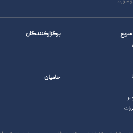
و شوید.
سریع
برگزارکنندگان
حامیان
یر
ررات