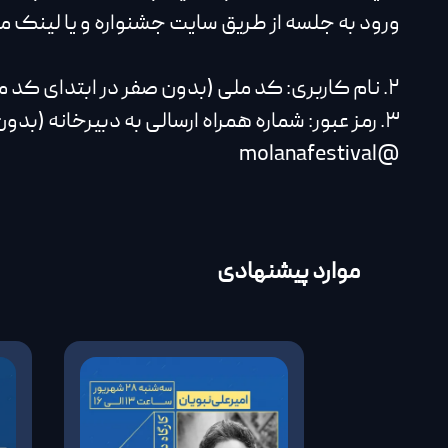
ورود به جلسه از طریق سایت جشنواره و یا لینک 
۲. نام کاربری: کد ملی (بدون صفر در ابتدای کد ملی - اعداد انگلیسی وارد شود)
۳. رمز عبور: شماره همراه ارسالی به دبیرخانه (بدون صفر در ابتدای شماره-اعداد انگلیسی وارد شود)
@molanafestival
موارد پیشنهادی