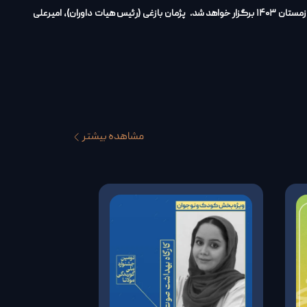
سومین جشنواره ملی گویندگی، دوبله، اجرا، سخنوری و بازیگری مولانا، با حضور جمعی از مربیان، مدرسان و چهره‌های شناخته شده‌ی هنر صدا و اجرا، در پاییز و زمستان ۱۴۰۳ برگزار خواهد شد. پژمان بازغی (رئیس هیات داوران)، امیرعلی
مشاهده بیشتر