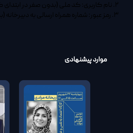
۲. نام کاربری: کد ملی (بدون صفر در ابتدای کد ملی)
۳. رمز عبور: شماره همراه ارسالی به دبیرخانه (بدون صفر در ابتدای شماره)
موارد پیشنهادی