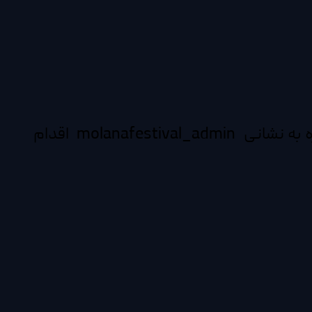
| در صورت عدم دریافت شناسه کاربری و رمز عبور فقط از طریق پیام به شناسه تلگرام جشنواره به نشانی molanafestival_admin اقدام