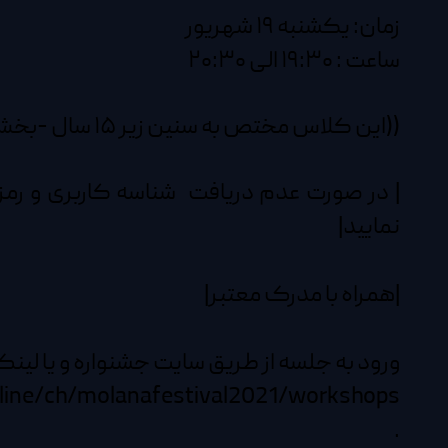
زمان: یکشنبه ۱۹ شهریور
ساعت : ۱۹:۳۰ الی ۲۰:۳۰
((این کلاس مختص به سنین زیر ۱۵ سال -بخش کودک و نوجوان- است))
نمایید|
|همراه با مدرک معتبر|
ورود به جلسه از طریق سایت جشنواره و یا لین
ine/ch/molanafestival2021/workshops
.