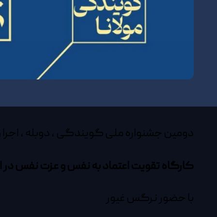
دومین جشنواره ملی گویندگی ، دوبله ، اجرا و
کارگاه تقویت اعتماد به نفس و عزت نفس در ا
با حضور نرگس غیور