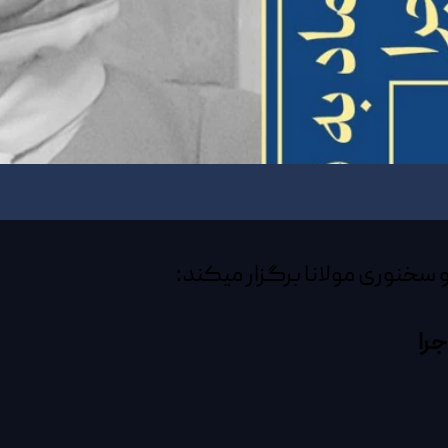
 سخنوری مولانا برگزار میکند:
جرا