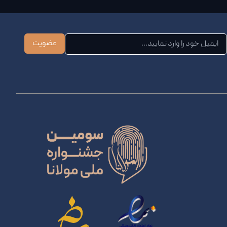
عضویت