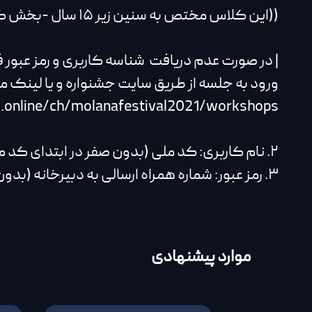
((این کلاس مختص به سنین زیر ۱۵ سال -بخش کودک و نوجوان- است))
| در صورت عدم دریافت شناسه کاربری و رمز عبور فقط از طریق پیام 
ورود به جلسه از طریق سایت جشنواره و یا لینک م
online/ch/molanafestival2021/workshops
۲. نام کاربری: کد ملی (بدون صفر در ابتدای کد ملی - اعداد انگلیسی وارد شود)
۳. رمز عبور: شماره همراه ارسالی به دبیرخانه (بدون صفر در ابتدای شماره-اعداد انگلیسی وارد شود)
موارد پیشنهادی