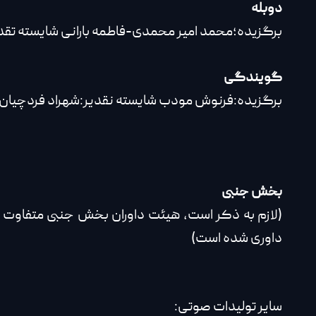
دوبله
برگزیده؛محمد امیر محمدی-فاطمه بارانی شایسته تقد
گویندگی
برگزیده:فرنوش مودب شایسته نقدیر:شهراد فردچیان شایسته تقدیر۲:
بخش جنبی
(لازم به ذکر است, هیئت داوران بخش جنبی متفاوت
داوری شده است)
سایر تولیدات صوتی: