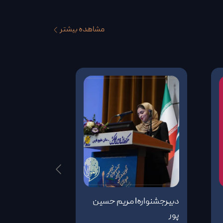
مشاهده بیشتر
دبیرجشنوارهI مریم حسین
مهلت ثبت‌نام
پور
جشنواره ملی